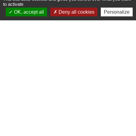
to activate
Signaler une erreur sur cette page
OK, accept all
Deny all cookies
Personalize
Contact
Commune de Saint-Jean-de-la-Porte
200 Rue de la Mairie
73250 Saint-Jean-de-la-Porte - FRANCE
+33 4 79 28 54 55
Contact par formulaire
Liens
Office de Tourisme Coeur de Savoie
Office de Tourisme du Coeur des Bauges