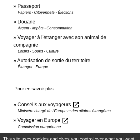
Passeport
Papiers - Citoyenneté - Élections
Douane
Argent - Impôts - Consommation
Voyager à l'étranger avec son animal de
compagnie
Loisirs - Sports - Culture
Autorisation de sortie du territoire
Étranger - Europe
Pour en savoir plus
open_in_new
Conseils aux voyageurs
Ministère chargé de l'Europe et des affaires étrangères
open_in_new
Voyager en Europe
Commission européenne
This site uses cookies and gives you control over what you want