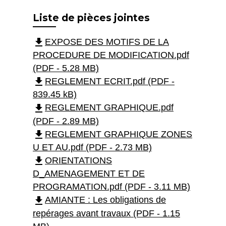
Liste de pièces jointes
file_download
EXPOSE DES MOTIFS DE LA
PROCEDURE DE MODIFICATION.pdf
(PDF - 5.28 MB)
file_download
REGLEMENT ECRIT.pdf (PDF -
839.45 kB)
file_download
REGLEMENT GRAPHIQUE.pdf
(PDF - 2.89 MB)
file_download
REGLEMENT GRAPHIQUE ZONES
U ET AU.pdf (PDF - 2.73 MB)
file_download
ORIENTATIONS
D_AMENAGEMENT ET DE
PROGRAMATION.pdf (PDF - 3.11 MB)
file_download
AMIANTE : Les obligations de
repérages avant travaux (PDF - 1.15