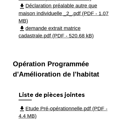
file_download
Déclaration préalable autre que
maison individuelle _2_.pdf (PDF - 1.07
MB)
file_download
demande extrait matrice
cadastrale.pdf (PDF - 520.68 kB)
Opération Programmée
d'Amélioration de l'habitat
Liste de pièces jointes
file_download
Etude Pré-opérationnelle.pdf (PDF -
4.4 MB)