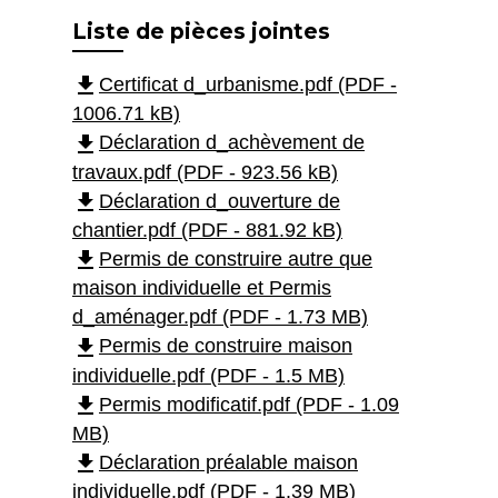
Liste de pièces jointes
file_download
Certificat d_urbanisme.pdf (PDF -
1006.71 kB)
file_download
Déclaration d_achèvement de
travaux.pdf (PDF - 923.56 kB)
file_download
Déclaration d_ouverture de
chantier.pdf (PDF - 881.92 kB)
file_download
Permis de construire autre que
maison individuelle et Permis
d_aménager.pdf (PDF - 1.73 MB)
file_download
Permis de construire maison
individuelle.pdf (PDF - 1.5 MB)
file_download
Permis modificatif.pdf (PDF - 1.09
MB)
file_download
Déclaration préalable maison
individuelle.pdf (PDF - 1.39 MB)