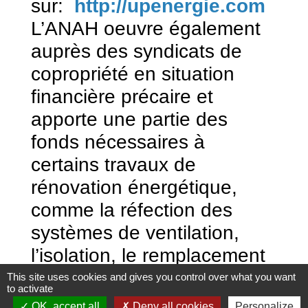
sur:
http://upenergie.com
L’ANAH oeuvre également
auprès des syndicats de
copropriété en situation
financière précaire et
apporte une partie des
fonds nécessaires à
certains travaux de
rénovation énergétique,
comme la réfection des
systèmes de ventilation,
l’isolation, le remplacement
des menuiseries, etc.
This site uses cookies and gives you control over what you want
to activate
Comment faire sa demande
OK, accept all
Deny all cookies
Personalize