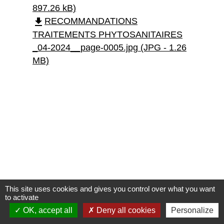
897.26 kB)
file_download
RECOMMANDATIONS
TRAITEMENTS PHYTOSANITAIRES
_04-2024__page-0005.jpg (JPG - 1.26
MB)
This site uses cookies and gives you control over what you want
to activate
OK, accept all
Deny all cookies
Personalize