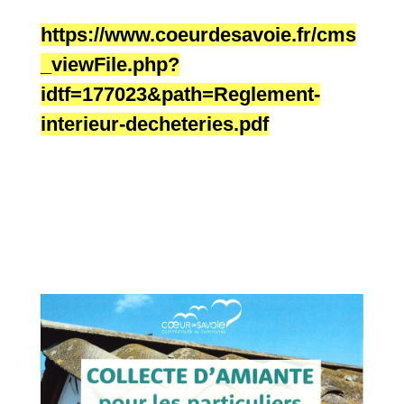
https://www.coeurdesavoie.fr/cms
_viewFile.php?
idtf=177023&path=Reglement-
interieur-decheteries.pdf