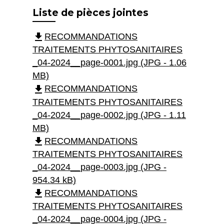
Liste de pièces jointes
file_download
RECOMMANDATIONS
TRAITEMENTS PHYTOSANITAIRES
_04-2024__page-0001.jpg (JPG - 1.06
MB)
file_download
RECOMMANDATIONS
TRAITEMENTS PHYTOSANITAIRES
_04-2024__page-0002.jpg (JPG - 1.11
MB)
file_download
RECOMMANDATIONS
TRAITEMENTS PHYTOSANITAIRES
_04-2024__page-0003.jpg (JPG -
954.34 kB)
file_download
RECOMMANDATIONS
TRAITEMENTS PHYTOSANITAIRES
_04-2024__page-0004.jpg (JPG -