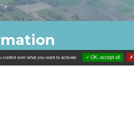
ormation
 control over what you want to activate
OK, accept all
ion.
nformation par courrier électronique.
nt en cliquant dans un lien de
mation réceptionnée.
Thématiques