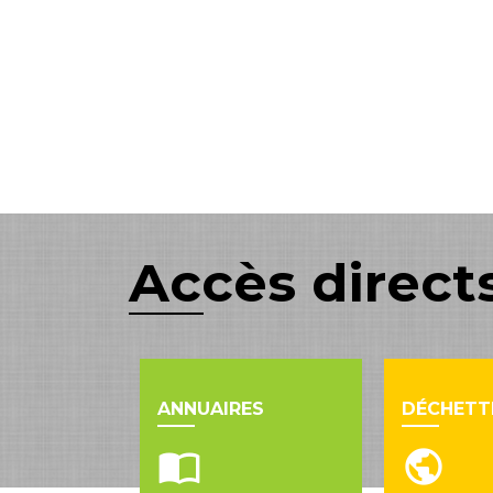
Accès direct
ANNUAIRES
DÉCHETT
import_contacts
public