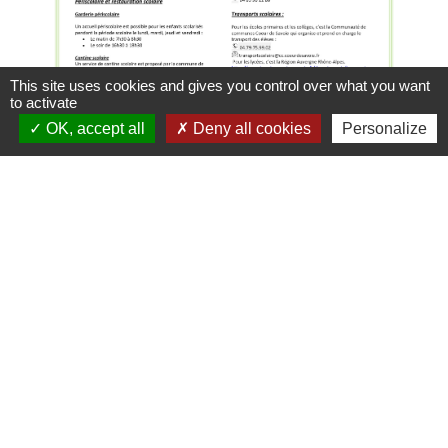
This site uses cookies and gives you control over what you want
to activate
OK, accept all
Deny all cookies
Personalize
Contact
Commune de Saint-Jean-de-la-Porte
200 Rue de la Mairie