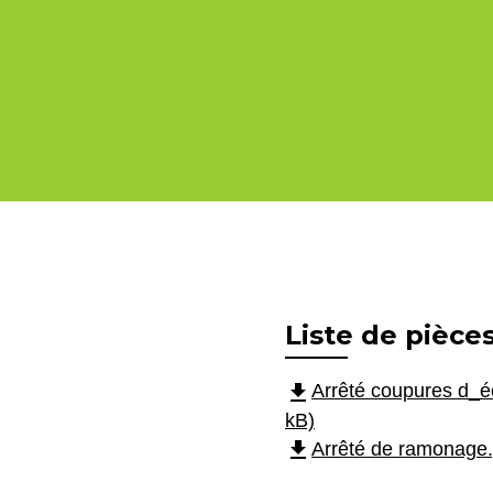
Liste de pièces
file_download
Arrêté coupures d_éc
kB)
file_download
Arrêté de ramonage.