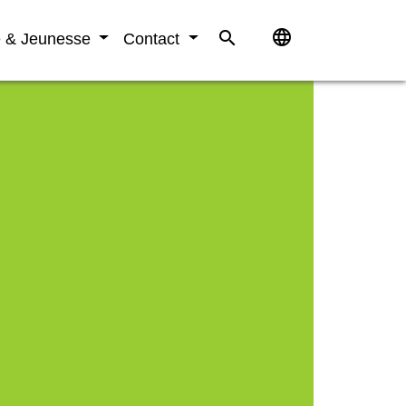
language
search
e & Jeunesse
Contact