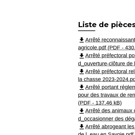
Liste de pièces
file_download
Arrêté reconnaissant
agricole.pdf (PDF - 430
file_download
Arrêté préfectoral po
d_ouverture-clôture de 
file_download
Arrêté préfectoral rel
la chasse 2023-2024.pd
file_download
Arrêté portant régle
pour des travaux de ren
(PDF - 137.46 kB)
file_download
Arrêté des animaux 
d_occasionner des déga
file_download
Arrêté abrogeant les
de l_eau en Savoie.pdf