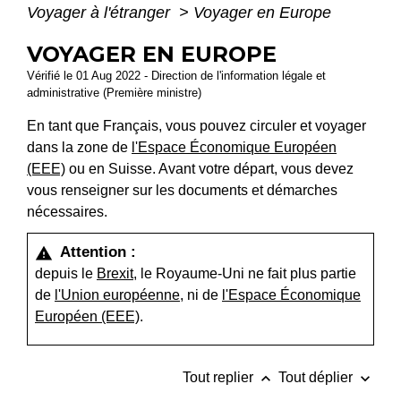
Voyager à l'étranger
>
Voyager en Europe
VOYAGER EN EUROPE
Vérifié le 01 Aug 2022 - Direction de l'information légale et
administrative (Première ministre)
En tant que Français, vous pouvez circuler et voyager
dans la zone de
l'Espace Économique Européen
(EEE)
ou en Suisse. Avant votre départ, vous devez
vous renseigner sur les documents et démarches
nécessaires.
Attention :
warning
depuis le
Brexit
, le Royaume-Uni ne fait plus partie
de
l'Union européenne
, ni de
l'Espace Économique
Européen (EEE)
.
keyboard_arrow_up
keyboard_arrow_down
Tout replier
Tout déplier