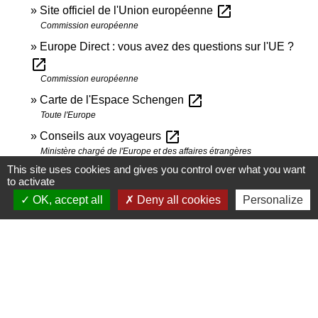
open_in_new
Site officiel de l'Union européenne
Commission européenne
Europe Direct : vous avez des questions sur l'UE ?
open_in_new
Commission européenne
open_in_new
Carte de l'Espace Schengen
Toute l'Europe
open_in_new
Conseils aux voyageurs
Ministère chargé de l'Europe et des affaires étrangères
This site uses cookies and gives you control over what you want
open_in_new
Conditions d'entrée et de séjour en Suisse
to activate
Ministère chargé de l'Europe et des affaires étrangères
OK, accept all
Deny all cookies
Personalize
open_in_new
Étrangers en Suisse
Confédération suisse
open_in_new
Voyager dans l'Union européenne
Institut national de la consommation (INC)
open_in_new
Vos droits de passager en avion
Institut national de la consommation (INC)
Téléphonie mobile : l'itinérance internationale