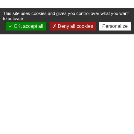
This site uses cookies and gives you control over what you want
to activate
Contact
OK, accept all
Deny all cookies
Personalize
Commune de Saint-Jean-de-la-Porte
200 Rue de la Mairie
73250 Saint-Jean-de-la-Porte - FRANCE
+33 4 79 28 54 55
Contact par formulaire
Liens
Office de Tourisme Coeur de Savoie
Office de Tourisme du Coeur des Bauges
Mentions légales
-
Politique de confidentialité
-