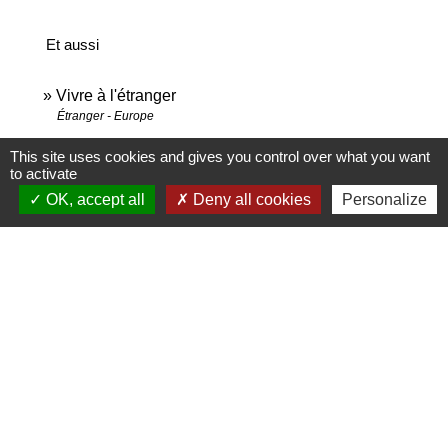
Et aussi
Vivre à l'étranger
Étranger - Europe
Chômage : démarches auprès de Pôle emploi
This site uses cookies and gives you control over what you want
Social - Santé
to activate
OK, accept all
Deny all cookies
Personalize
Signaler une erreur sur cette page
Contact
Commune de Saint-Jean-de-la-Porte
200 Rue de la Mairie
73250 Saint-Jean-de-la-Porte - FRANCE