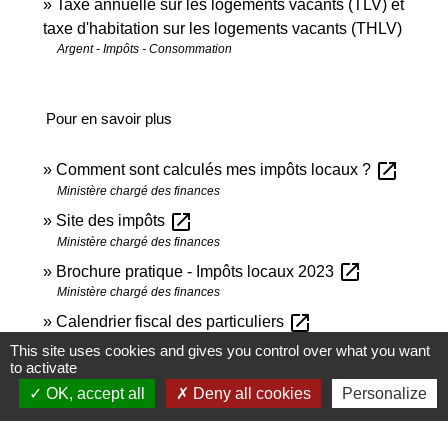
Taxe annuelle sur les logements vacants (TLV) et
taxe d'habitation sur les logements vacants (THLV)
Argent - Impôts - Consommation
Pour en savoir plus
open_in_new
Comment sont calculés mes impôts locaux ?
Ministère chargé des finances
open_in_new
Site des impôts
Ministère chargé des finances
open_in_new
Brochure pratique - Impôts locaux 2023
Ministère chargé des finances
open_in_new
Calendrier fiscal des particuliers
Ministère chargé des finances
This site uses cookies and gives you control over what you want
to activate
Personnes hébergées en maison de retraite ou
OK, accept all
Deny all cookies
Personalize
open_in_new
dans un établissement de soins de longue durée
Legifrance