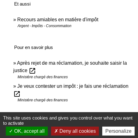
Et aussi
Recours amiables en matière d'impôt
Argent - Impôts - Consommation
Pour en savoir plus
Après rejet de ma réclamation, je souhaite saisir la
open_in_new
justice
Ministère chargé des finances
Je veux contester un impôt : je fais une réclamation
open_in_new
Ministère chargé des finances
Signaler une erreur sur cette page
This site uses cookies and gives you control over what you want
to activate
OK, accept all
Deny all cookies
Personalize