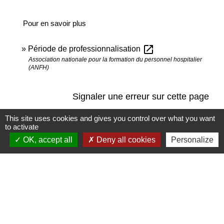
Pour en savoir plus
open_in_new
Période de professionnalisation
Association nationale pour la formation du personnel hospitalier
(ANFH)
Signaler une erreur sur cette page
This site uses cookies and gives you control over what you want
to activate
OK, accept all
Deny all cookies
Personalize
Contact
Commune de Saint-Jean-de-la-Porte
200 Rue de la Mairie
73250 Saint-Jean-de-la-Porte - FRANCE
+33 4 79 28 54 55