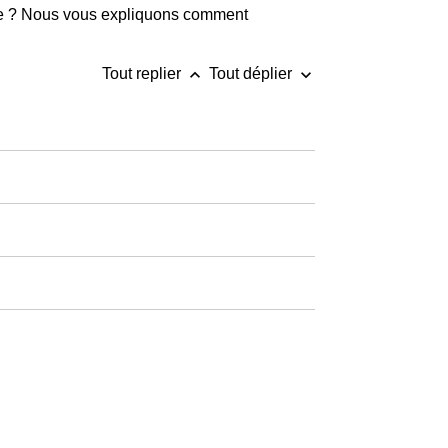
nde ? Nous vous expliquons comment
keyboard_arrow_up
keyboard_arrow_down
Tout replier
Tout déplier