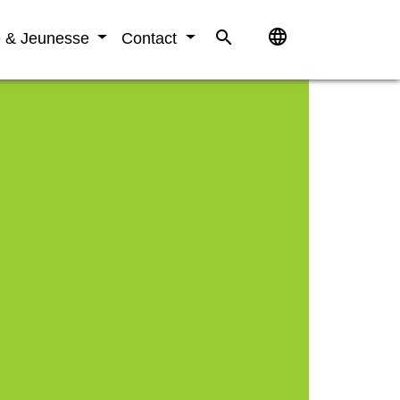
language
search
e & Jeunesse
Contact