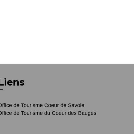
Liens
Office de Tourisme Coeur de Savoie
Office de Tourisme du Coeur des Bauges