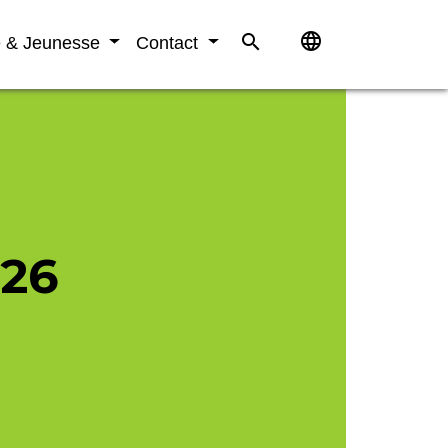
language
search
e & Jeunesse
Contact
026