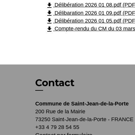
file_download
Délibération 2026 01 08.pdf (PDF
file_download
Délibaration 2026 01 09.pdf (PDF
file_download
Délibération 2026 01 05.pdf (PDF
file_download
Compte-rendu du CM du 03 mars 
Contact
Commune de Saint-Jean-de-la-Porte
200 Rue de la Mairie
73250 Saint-Jean-de-la-Porte - FRANCE
+33 4 79 28 54 55