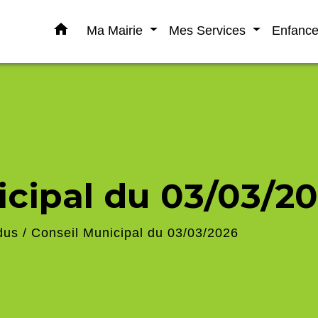
home
Ma Mairie
Mes Services
Enfanc
icipal du 03/03/2
dus
/
Conseil Municipal du 03/03/2026