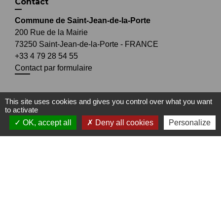
Contact
Commune de Saint-Jean-de-la-Porte
200 Rue de la Mairie
73250 Saint-Jean-de-la-Porte - FRANCE
+33 4 79 28 54 55
Contact par formulaire
This site uses cookies and gives you control over what you want
to activate
Liens
OK, accept all
Deny all cookies
Personalize
Office de Tourisme Coeur de Savoie
Office de Tourisme du Coeur des Bauges
Mentions légales
-
Politique de confidentialité
-
Accessibilité
-
Plan du site
-
Gestion des cookies