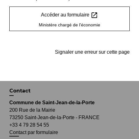
open_in_new
Accéder au formulaire
Ministère chargé de l'économie
Signaler une erreur sur cette page
Contact
Commune de Saint-Jean-de-la-Porte
200 Rue de la Mairie
73250 Saint-Jean-de-la-Porte - FRANCE
+33 4 79 28 54 55
Contact par formulaire