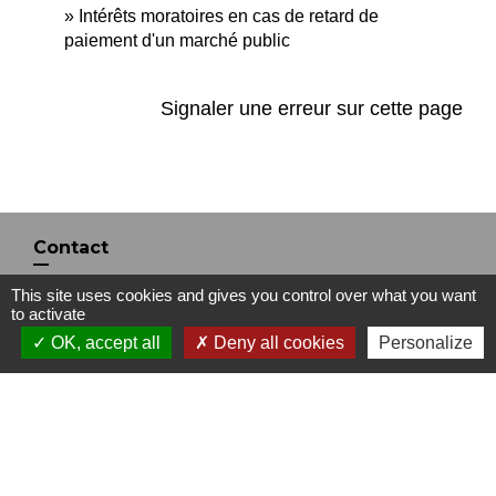
Intérêts moratoires en cas de retard de
paiement d'un marché public
Signaler une erreur sur cette page
Contact
Commune de Saint-Jean-de-la-Porte
This site uses cookies and gives you control over what you want
to activate
200 Rue de la Mairie
OK, accept all
Deny all cookies
Personalize
73250 Saint-Jean-de-la-Porte - FRANCE
+33 4 79 28 54 55
Contact par formulaire
Liens