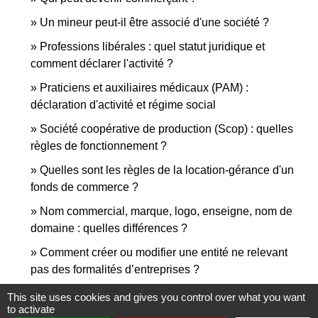
Un mineur peut-il être associé d'une société ?
Professions libérales : quel statut juridique et
comment déclarer l'activité ?
Praticiens et auxiliaires médicaux (PAM) :
déclaration d'activité et régime social
Société coopérative de production (Scop) : quelles
règles de fonctionnement ?
Quelles sont les règles de la location-gérance d'un
fonds de commerce ?
Nom commercial, marque, logo, enseigne, nom de
domaine : quelles différences ?
Comment créer ou modifier une entité ne relevant
pas des formalités d’entreprises ?
Qu'est-ce que le statut national étudiant-
This site uses cookies and gives you control over what you want
to activate
entrepreneur ?