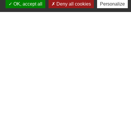
OK, accept all
Deny all cookies
Personalize
Et aussi
Séparation des patrimoines professionnel et
personnel de l'entrepreneur individuel
Financement
Portage salarial
Ressources humaines
Comment faire si...
Ouvrir un restaurant
Ouvrir un commerce
Devenir chauffeur de taxi
Devenir chauffeur de VTC