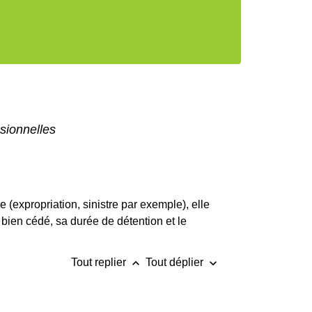
sionnelles
 (expropriation, sinistre par exemple), elle
 bien cédé, sa durée de détention et le
keyboard_arrow_up
keyboard_arrow_down
Tout replier
Tout déplier