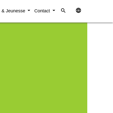
language
search
e & Jeunesse
Contact