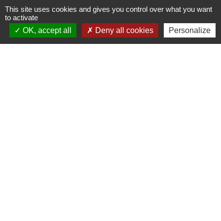
This site uses cookies and gives you control over what you want
Contact
to activate
OK, accept all
Deny all cookies
Personalize
Commune de Saint-Jean-de-la-Porte
200 Rue de la Mairie
73250 Saint-Jean-de-la-Porte - FRANCE
+33 4 79 28 54 55
Contact par formulaire
Liens
Office de Tourisme Coeur de Savoie
Office de Tourisme du Coeur des Bauges
Mentions légales
-
Politique de confidentialité
-
Accessibilité
-
Plan du site
-
Gestion des cookies