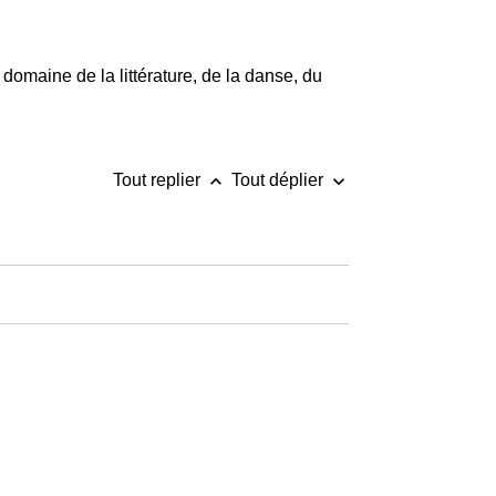
e domaine de la littérature, de la danse, du
keyboard_arrow_up
keyboard_arrow_down
Tout replier
Tout déplier