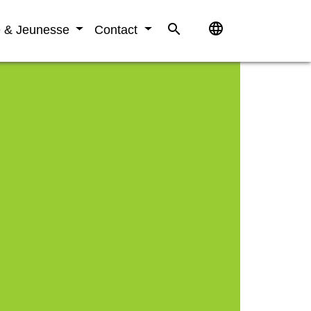
language
search
e & Jeunesse
Contact