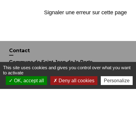
Signaler une erreur sur cette page
Contact
Commune de Saint-Jean-de-la-Porte
This site uses cookies and gives you control over what you want
200 Rue de la Mairie
to activate
73250 Saint-Jean-de-la-Porte - FRANCE
OK, accept all
Deny all cookies
Personalize
+33 4 79 28 54 55
Contact par formulaire
Liens
Office de Tourisme Coeur de Savoie