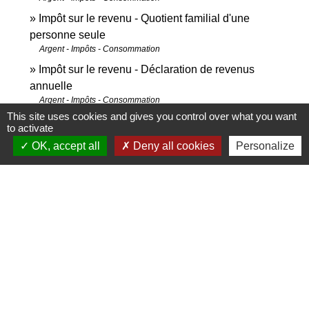
Impôt sur le revenu - Quotient familial d'une
personne seule
Argent - Impôts - Consommation
Impôt sur le revenu - Déclaration de revenus
annuelle
Argent - Impôts - Consommation
This site uses cookies and gives you control over what you want
Impôt sur le revenu - Déclarer un changement de
to activate
situation familiale
OK, accept all
Deny all cookies
Personalize
Argent - Impôts - Consommation
Impôt sur le revenu - Enfant mineur à charge
Argent - Impôts - Consommation
Impôt sur le revenu - Enfant majeur à charge
Argent - Impôts - Consommation
Impôt sur le revenu - Enfant handicapé à charge
Argent - Impôts - Consommation
Impôt sur le revenu - Personne invalide à charge
Argent - Impôts - Consommation