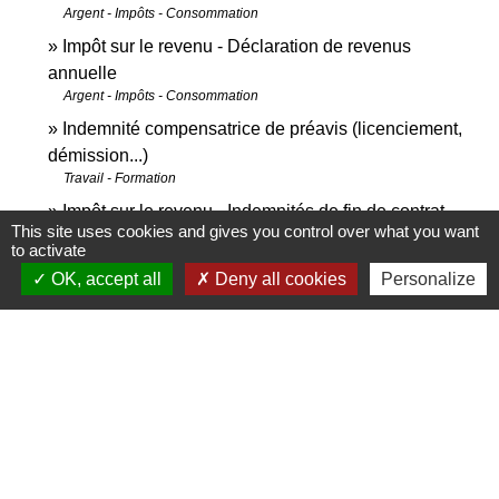
Argent - Impôts - Consommation
Impôt sur le revenu - Déclaration de revenus
annuelle
Argent - Impôts - Consommation
Indemnité compensatrice de préavis (licenciement,
démission...)
Travail - Formation
Impôt sur le revenu - Indemnités de fin de contrat,
This site uses cookies and gives you control over what you want
licenciement, retraite
to activate
Argent - Impôts - Consommation
OK, accept all
Deny all cookies
Personalize
Pour en savoir plus
open_in_new
Site des impôts
Ministère chargé des finances
Brochure pratique 2023 - Déclaration des revenus
open_in_new
de 2022