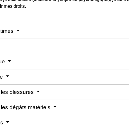
ir mes droits.
ctimes
que
ve
 les blessures
les dégâts matériels
es