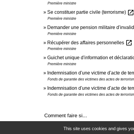
Première ministre
open_in_ne
Se constituer partie civile (terrorisme)
Première ministre
Demander une pension militaire d'invalidi
Première ministre
open_in_new
Récupérer des affaires personnelles
Première ministre
Guichet unique d'information et déclarati
Première ministre
Indemnisation d'une victime d'acte de te
Fonds de garantie des victimes des actes de terrorisme
Indemnisation d'une victime d'acte de t
Fonds de garantie des victimes des actes de terrorisme
Comment faire si...
This site uses cookies and gives you
Je suis en situation de handicap