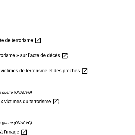
open_in_new
cte de terrorisme
open_in_new
rrorisme » sur l'acte de décès
open_in_new
victimes de terrorisme et des proches
 de guerre (ONACVG)
open_in_new
x victimes du terrorisme
 de guerre (ONACVG)
open_in_new
 à l'image