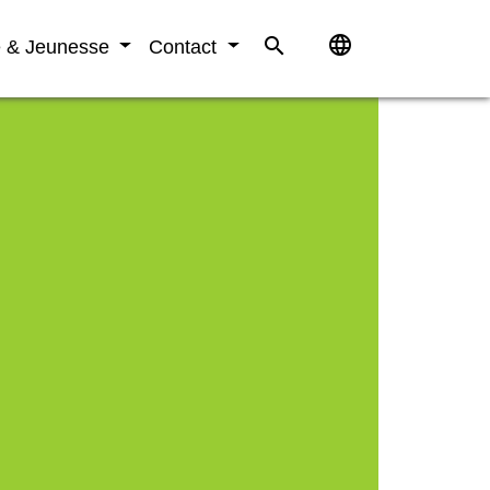
language
search
e & Jeunesse
Contact