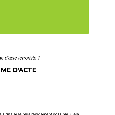
e d'acte terroriste ?
IME D'ACTE
 le signaler le plus rapidement possible. Cela