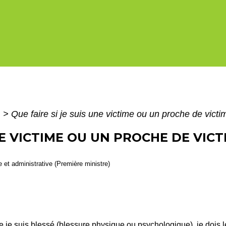
i
>
Que faire si je suis une victime ou un proche de victim
UNE VICTIME OU UN PROCHE DE VICT
le et administrative (Première ministre)
t que je suis blessé (blessure physique ou psychologique), je dois