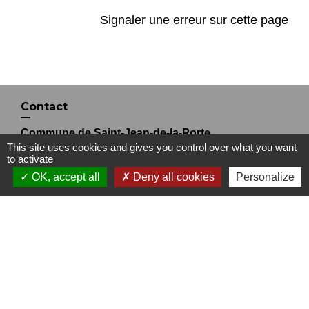
Signaler une erreur sur cette page
Contact
Commune de Saint-Jean-de-la-Porte
This site uses cookies and gives you control over what you want
200 Rue de la Mairie
to activate
73250 Saint-Jean-de-la-Porte - FRANCE
OK, accept all
Deny all cookies
Personalize
+33 4 79 28 54 55
Contact par formulaire
Liens
Office de Tourisme Coeur de Savoie