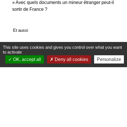
Avec quels documents un mineur étranger peut-il
sortir de France ?
Et aussi
Autorisation de sortie du territoire (AST)
This site uses cookies and gives you control over what you want
Étranger - Europe
to activate
OK, accept all
Deny all cookies
Personalize
Signaler une erreur sur cette page
Contact
Commune de Saint-Jean-de-la-Porte
200 Rue de la Mairie
73250 Saint-Jean-de-la-Porte - FRANCE