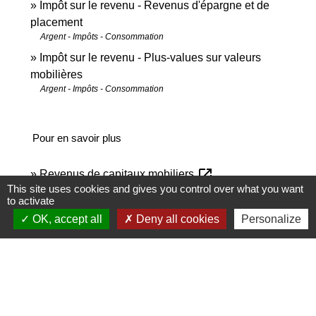
Impôt sur le revenu - Revenus d'épargne et de
placement
Argent - Impôts - Consommation
Impôt sur le revenu - Plus-values sur valeurs
mobilières
Argent - Impôts - Consommation
Pour en savoir plus
open_in_new
Revenus de capitaux mobiliers
This site uses cookies and gives you control over what you want
Ministère chargé des finances
to activate
open_in_new
Site des impôts
OK, accept all
Deny all cookies
Personalize
Ministère chargé des finances
Brochure pratique 2023 - Déclaration des revenus
open_in_new
de 2022
Ministère chargé des finances
open_in_new
Impôt sur le revenu : dépliants d'information
Ministère chargé des finances