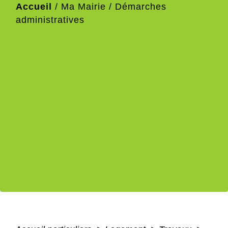
Accueil
/
Ma Mairie
/
Démarches
administratives