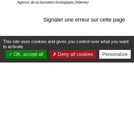
Agence de la transition écologique (Ademe)
Signaler une erreur sur cette page
This site uses cookies and gives you control over what you want
to activate
OK, accept all
Deny all cookies
Personalize
Contact
Commune de Saint-Jean-de-la-Porte
200 Rue de la Mairie
73250 Saint-Jean-de-la-Porte - FRANCE
+33 4 79 28 54 55
Contact par formulaire
Liens