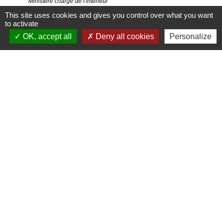
Ministère chargé de l'intérieur
This site uses cookies and gives you control over what you want
to activate
Signaler une erreur sur cette page
OK, accept all
Deny all cookies
Personalize
Contact
Commune de Saint-Jean-de-la-Porte
200 Rue de la Mairie
73250 Saint-Jean-de-la-Porte - FRANCE
+33 4 79 28 54 55
Contact par formulaire
Liens