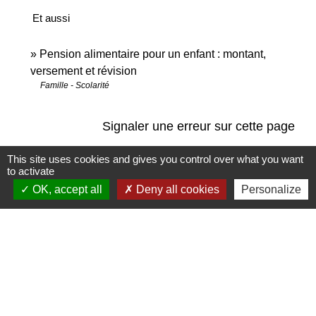
Et aussi
Pension alimentaire pour un enfant : montant,
versement et révision
Famille - Scolarité
Signaler une erreur sur cette page
This site uses cookies and gives you control over what you want
to activate
OK, accept all
Deny all cookies
Personalize
Contact
Commune de Saint-Jean-de-la-Porte
200 Rue de la Mairie
73250 Saint-Jean-de-la-Porte - FRANCE
+33 4 79 28 54 55
Contact par formulaire