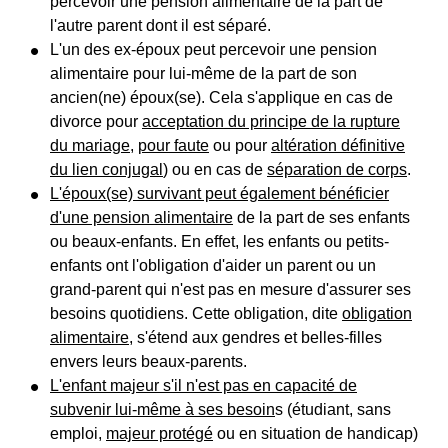
percevoir une pension alimentaire de la part de
l'autre parent dont il est séparé.
L'un des ex-époux peut percevoir une pension
alimentaire pour lui-même de la part de son
ancien(ne) époux(se). Cela s'applique en cas de
divorce pour
acceptation du principe de la rupture
du mariage
,
pour faute
ou pour
altération définitive
du lien conjugal
) ou en cas de
séparation de corps
.
L'époux(se) survivant peut également bénéficier
d'une pension alimentaire
de la part de ses enfants
ou beaux-enfants. En effet, les enfants ou petits-
enfants ont l'obligation d'aider un parent ou un
grand-parent qui n'est pas en mesure d'assurer ses
besoins quotidiens. Cette obligation, dite
obligation
alimentaire
, s'étend aux gendres et belles-filles
envers leurs beaux-parents.
L'enfant majeur s'il n'est pas en capacité de
subvenir lui-même à ses besoin
s (étudiant, sans
emploi,
majeur protégé
ou en situation de handicap)