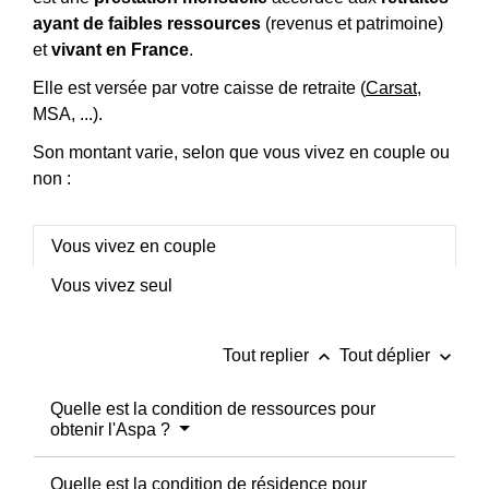
ayant de faibles ressources
(revenus et patrimoine)
et
vivant en France
.
Elle est versée par votre caisse de retraite (
Carsat
,
MSA, ...).
Son montant varie, selon que vous vivez en couple ou
non :
Vous vivez en couple
Vous vivez seul
keyboard_arrow_up
keyboard_arrow_down
Tout replier
Tout déplier
Quelle est la condition de ressources pour
obtenir l'Aspa ?
Quelle est la condition de résidence pour