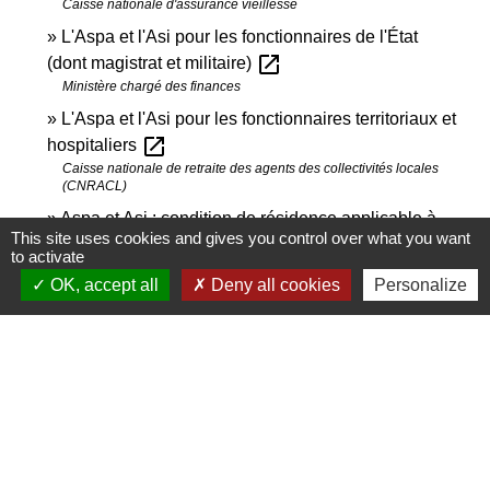
Caisse nationale d'assurance vieillesse
L'Aspa et l'Asi pour les fonctionnaires de l'État
open_in_new
(dont magistrat et militaire)
Ministère chargé des finances
L'Aspa et l'Asi pour les fonctionnaires territoriaux et
open_in_new
hospitaliers
Caisse nationale de retraite des agents des collectivités locales
(CNRACL)
Aspa et Asi : condition de résidence applicable à
This site uses cookies and gives you control over what you want
open_in_new
certains étrangers
to activate
Caisse nationale d'assurance vieillesse
OK, accept all
Deny all cookies
Personalize
Signaler une erreur sur cette page
Contact