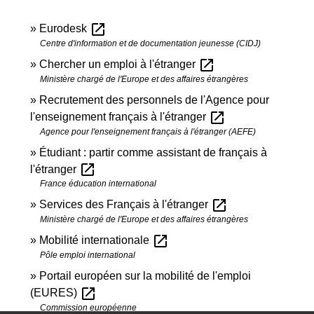
open_in_new
Eurodesk
Centre d'information et de documentation jeunesse (CIDJ)
open_in_new
Chercher un emploi à l'étranger
Ministère chargé de l'Europe et des affaires étrangères
Recrutement des personnels de l'Agence pour
open_in_new
l'enseignement français à l'étranger
Agence pour l'enseignement français à l'étranger (AEFE)
Étudiant : partir comme assistant de français à
open_in_new
l'étranger
France éducation international
open_in_new
Services des Français à l'étranger
Ministère chargé de l'Europe et des affaires étrangères
open_in_new
Mobilité internationale
Pôle emploi international
Portail européen sur la mobilité de l'emploi
open_in_new
(EURES)
Commission européenne