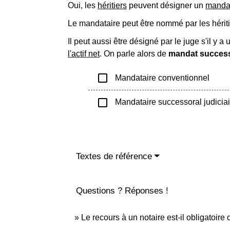
Oui, les
héritiers
peuvent désigner un
mandat
Le mandataire peut être nommé par les hériti
Il peut aussi être désigné par le juge s'il y 
l'actif net
. On parle alors de
mandat successo
check_box_outline_blank
Mandataire conventionnel
check_box_outline_blank
Mandataire successoral judiciai
Textes de référence
Questions ? Réponses !
Le recours à un notaire est-il obligatoir