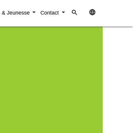
language
search
e & Jeunesse
Contact