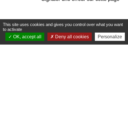
This site uses cookies and gives you control over what you want
to activate
Contact
OK, accept all
Deny all cookies
Personalize
Commune de Saint-Jean-de-la-Porte
200 Rue de la Mairie
73250 Saint-Jean-de-la-Porte - FRANCE
+33 4 79 28 54 55
Contact par formulaire
Liens
Office de Tourisme Coeur de Savoie
Office de Tourisme du Coeur des Bauges