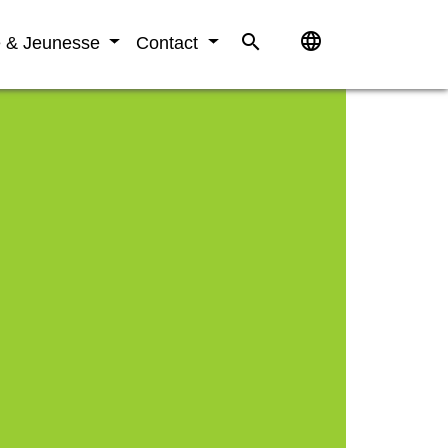
language
search
e & Jeunesse
Contact