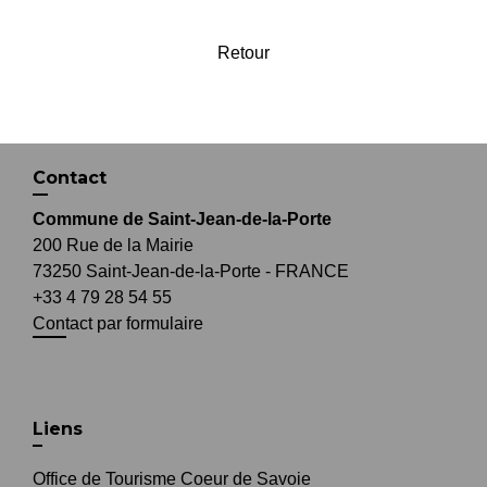
Retour
Contact
Commune de Saint-Jean-de-la-Porte
200 Rue de la Mairie
73250 Saint-Jean-de-la-Porte - FRANCE
+33 4 79 28 54 55
Contact par formulaire
Liens
Office de Tourisme Coeur de Savoie